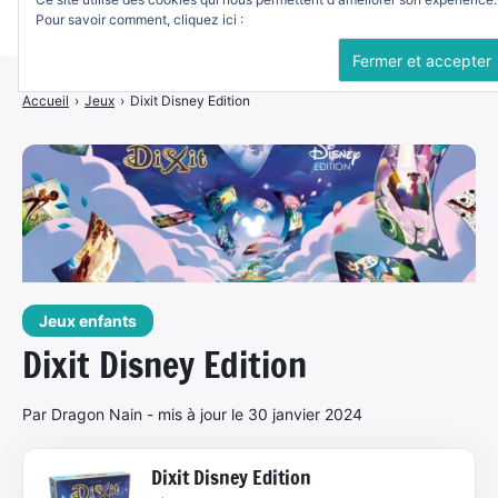
Pour savoir comment, cliquez ici :
Politique de cookies
Accueil
Accueil
›
Jeux
›
Dixit Disney Edition
Idées cadeaux
Tous les jeux
Jeux à 2
Jeux d’ambiance
Jeux escape
Jeux enfants
Dixit Disney Edition
En famille
Par Dragon Nain - mis à jour le 30 janvier 2024
Experts
Tops
Dixit Disney Edition