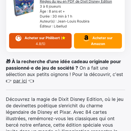
Règles du jeu en PDF de Dixit Disney Edition
Articles
3 à 6 joueurs
Âge : 8 ans et +
Durée : 30 min à 1 h
Auteur(s) : Jean-Louis Roubira
Facebook
Instagram
Éditeur : Libellud
Acheter sur Philibert
(
Acheter sur
4.8/5)
Amazon
🎁 À la recherche d'une idée cadeau originale pour
passionné·e de jeu de société ?
On a fait une
sélection aux petits oignons ! Pour la découvrir, c'est
👉
par ici
👈
Découvrez la magie de Dixit Disney Edition, où le jeu
de devinettes poétique s’enrichit du charme
légendaire de Disney et Pixar. Avec 84 cartes
illustrées, remémorez-vous les classiques qui ont
bercé notre enfance, cette édition spéciale vous